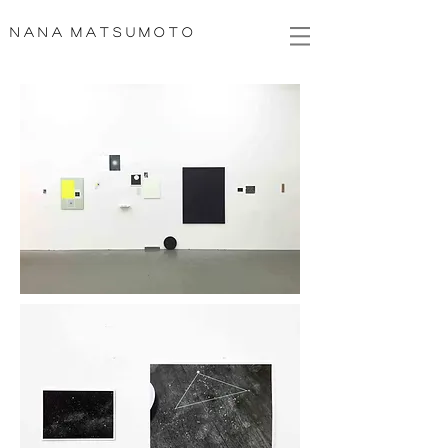
N A N A M A T S U M O T O