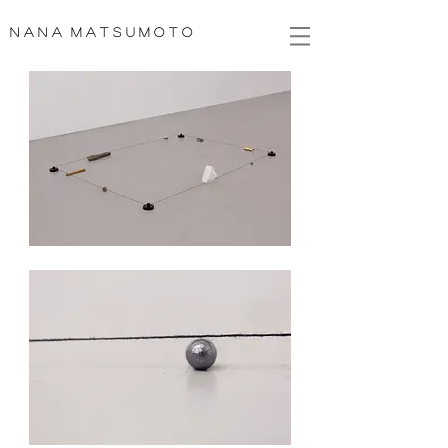
N A N A M A T S U M O T O